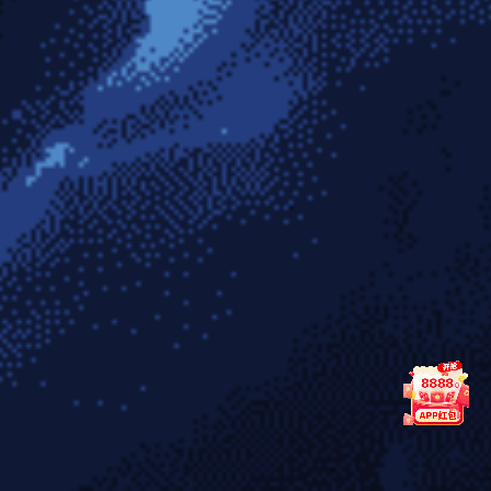
系
据全链路防护，构建系统级安全网。