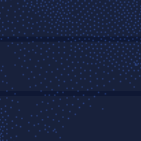
芒果体育首页公司简介
的综合体育赛事直播与数据服务平台，专注于为体育迷打造
同步
等核心功能，为用户提供一站式的芒果(MANGOSPORT
构稳定高效，全面适配 APP、PC 和移动网页端。在东南
获得便捷、可靠的服务体验。