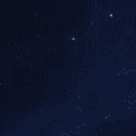
矶
结合芒果(MANGOSPORT