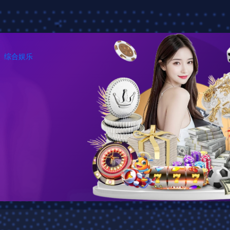
体育首页
· 体育观看
球迷专属的数字主场。
芒果体育首页网页版
提供多终端
分与赛事推荐，让你随时随地畅享体育内容。
网页端入口
下载APP